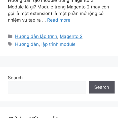
Hướng dẫn tạo module trong magento 2
Module là gì? Module trong Magento 2 (hay còn
gọi là một extension) là một phần mở rộng có
nhiệm vụ tạo ra …
Read more
Categories
Hướng dẫn lập trình
,
Magento 2
Tags
Hướng dẫn
,
lập trình module
Search
Search