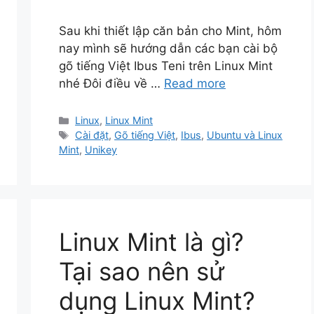
Sau khi thiết lập căn bản cho Mint, hôm
nay mình sẽ hướng dẫn các bạn cài bộ
gõ tiếng Việt Ibus Teni trên Linux Mint
nhé Đôi điều về …
Read more
Categories
Linux
,
Linux Mint
Tags
Cài đặt
,
Gõ tiếng Việt
,
Ibus
,
Ubuntu và Linux
Mint
,
Unikey
Linux Mint là gì?
Tại sao nên sử
dụng Linux Mint?