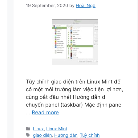
19 September, 2020
by
Hoài Ngô
Tùy chỉnh giao diện trên Linux Mint để
có một môi trường làm việc tiện lợi hơn,
cùng bắt đầu nhé! Hướng dẫn di
chuyển panel (taskbar) Mặc định panel
…
Read more
Categories
Linux
,
Linux Mint
Tags
giao diện
,
Hướng dẫn
,
Tuỳ chỉnh