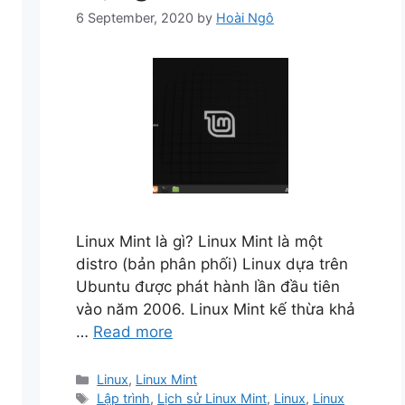
6 September, 2020
by
Hoài Ngô
Linux Mint là gì? Linux Mint là một
distro (bản phân phối) Linux dựa trên
Ubuntu được phát hành lần đầu tiên
vào năm 2006. Linux Mint kế thừa khả
…
Read more
Categories
Linux
,
Linux Mint
Tags
Lập trình
,
Lịch sử Linux Mint
,
Linux
,
Linux