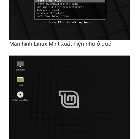
Màn hình Linux Mint xuất hiện như ở dưới